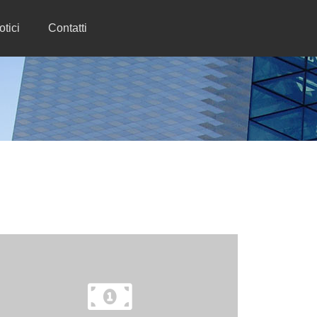
otici
Contatti
Affiancamento del Cliente nell'analisi del