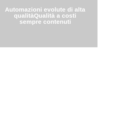
problema, dal sopralluogo alla proposta di
soluzioni personalizzate ideali per
Automazioni evolute di alta
incrementare qualità, efficienza, competitività
qualitàQualità a costi
e redditività sul mercato
sempre contenuti