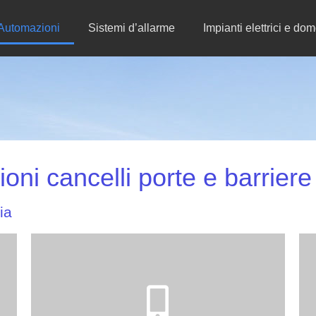
Automazioni
Sistemi d’allarme
Impianti elettrici e dom
oni cancelli porte e barriere
ia
La nuova tecnologia che ti permette di
comandare le tue automazioni direttamente