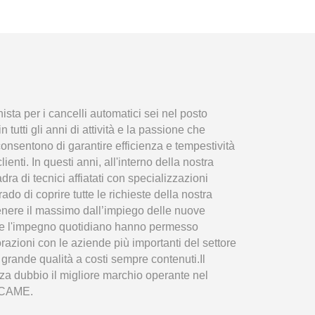
sta per i cancelli automatici sei nel posto
 tutti gli anni di attività e la passione che
consentono di garantire efficienza e tempestività
 clienti. In questi anni, all'interno della nostra
ra di tecnici affiatati con specializzazioni
ado di coprire tutte le richieste della nostra
enere il massimo dall’impiego delle nuove
à e l'impegno quotidiano hanno permesso
orazioni con le aziende più importanti del settore
i grande qualità a costi sempre contenuti.Il
nza dubbio il migliore marchio operante nel
i: CAME.