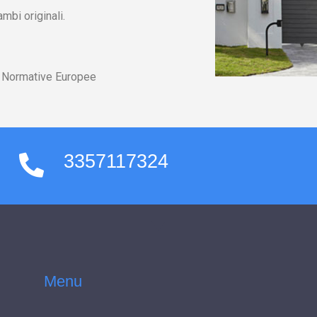
mbi originali.
lle Normative Europee
3357117324
Menu